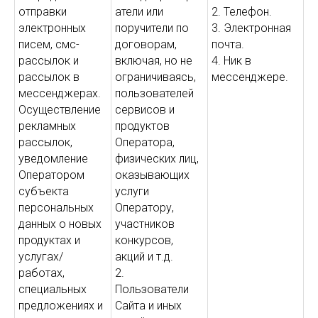
отправки
атели или
2. Телефон.
электронных
поручители по
3. Электронная
писем, смс-
договорам,
почта.
рассылок и
включая, но не
4. Ник в
рассылок в
ограничиваясь,
мессенджере.
мессенджерах.
пользователей
Осуществление
сервисов и
рекламных
продуктов
рассылок,
Оператора,
уведомление
физических лиц,
Оператором
оказывающих
субъекта
услуги
персональных
Оператору,
данных о новых
участников
продуктах и
конкурсов,
услугах/
акций и т.д.
работах,
2.
специальных
Пользователи
предложениях и
Сайта и иных