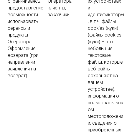
ограничиваясь,
Оператора,
их устройствах
предоставление
клиенты,
и
возможности
заказчики.
идентификаторы
использовать
, в т.ч. файлы
сервисы и
cookies (куки)
продукты
(файлы cookies
Оператора.
(куки) – это
Оформление
небольшие
возврата (при
текстовые
направлении
файлы, которые
заявления на
веб-сайты
возврат).
сохраняют на
вашем
устройстве),
информация о
пользовательск
ом
местоположени
и, сведения о
приобретенных