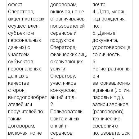
оферт
договорам,
почта.
Оператора,
включая, но не
4. Дата, месяц,
акцепт которых
ограничиваясь,
год рождения,
осуществлен
пользователей
пол.
субъектом
сервисов и
5. Данные
персональных
продуктов
документа,
данных) с
Оператора,
удостоверяюще
участием
физических лиц,
го личность.
субъектов
оказывающих
6.
персональных
услуги
Регистрационны
данных в
Оператору,
е и
качестве
участников
авторизационны
сторон,
конкурсов,
е данные (логин,
выгодоприобрет
акций и т.д.
пароль и т.д.),
ателей или
2.
записи звонков
поручителей по
Пользователи
(разговоров),
таким
Сайта и иных
технические
договорам,
онлайн-
сведения о
включая, но не
сервисов
пользовательск