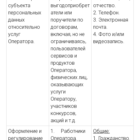
субъекта
выгодоприобрет
отчество.
персональных
атели или
2. Телефон.
данных
поручители по
3. Электронная
относительно
договорам,
почта.
услуг
включая, но не
4. Фото и/или
Оператора.
ограничиваясь,
видеозапись.
пользователей
сервисов и
продуктов
Оператора,
физических лиц,
оказывающих
услуги
Оператору,
участников
конкурсов,
акций и т.д.
Оформление и
1. Работники
Общие:
регулирование
Оператора.
1. Гражданство.