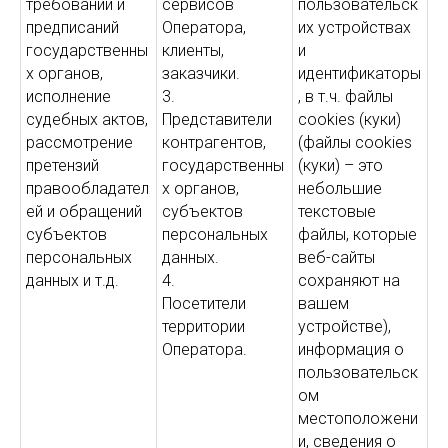
требований и
сервисов
пользовательск
предписаний
Оператора,
их устройствах
государственны
клиенты,
и
х органов,
заказчики.
идентификаторы
исполнение
3.
, в т.ч. файлы
судебных актов,
Представители
cookies (куки)
рассмотрение
контрагентов,
(файлы cookies
претензий
государственны
(куки) – это
правообладател
х органов,
небольшие
ей и обращений
субъектов
текстовые
субъектов
персональных
файлы, которые
персональных
данных.
веб-сайты
данных и т.д.
4.
сохраняют на
Посетители
вашем
территории
устройстве),
Оператора.
информация о
пользовательск
ом
местоположени
и, сведения о