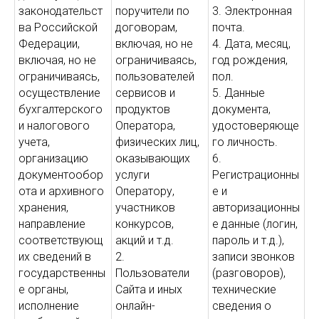
законодательст
поручители по
3. Электронная
ва Российской
договорам,
почта.
Федерации,
включая, но не
4. Дата, месяц,
включая, но не
ограничиваясь,
год рождения,
ограничиваясь,
пользователей
пол.
осуществление
сервисов и
5. Данные
бухгалтерского
продуктов
документа,
и налогового
Оператора,
удостоверяюще
учета,
физических лиц,
го личность.
организацию
оказывающих
6.
документообор
услуги
Регистрационны
ота и архивного
Оператору,
е и
хранения,
участников
авторизационны
направление
конкурсов,
е данные (логин,
соответствующ
акций и т.д.
пароль и т.д.),
их сведений в
2.
записи звонков
государственны
Пользователи
(разговоров),
е органы,
Сайта и иных
технические
исполнение
онлайн-
сведения о